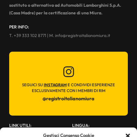
sostituto o alternativa ad Automobili Lamborghini S.p.A.
(Casa Madre) per la certificazione di una Miura.
PER INFO:
T.
+39 333 102 8771
| M.
info@registroitalianomiura.it
SEGUICI SU
INSTAGRAM
E CONDIVIDI ESPERIENZE
ESCLUSIVAMENTE CON I MEMBRI DI RIM
@registroitalianomiura
LINK UTILI:
LINGUA:
Italiano
English
Privacy Policy
Gestisci Consenso Cookie